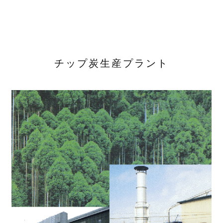
ALL
くん炭器
チップ炭生産プラント
バイオ炭(籾殻くん炭)
乾燥機
炭化・廃熱利用プラント
炭化プラント
炭素固定
籾殻燃料化システム