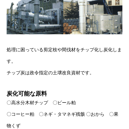
籾殻粉砕・堆肥プラント
試験・テスト
飼料用米粉砕機
処理に困っている剪定枝や間伐材をチップ化し炭化しま
す。
チップ炭は政令指定の土壌改良資材です。
炭化可能な原料
〇高水分木材チップ 〇ビール粕
〇コーヒー粕 〇ネギ・タマネギ残骸 〇おから 〇果
物くず