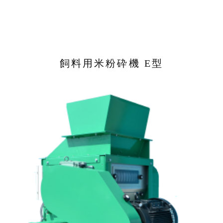
ALL
くん炭器
飼料用米粉砕機 E型
バイオ炭(籾殻くん炭)
乾燥機
炭化・廃熱利用プラント
炭化プラント
炭素固定
籾殻燃料化システム